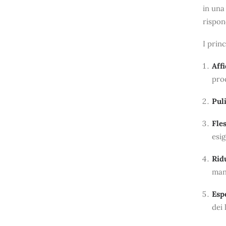
in una
rispond
I prin
Affi
prod
Puli
Fles
esi
Rid
man
Esp
dei 