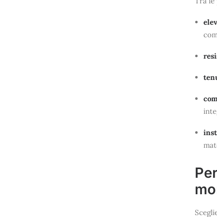
Tra le
ele
comf
res
tenu
com
inte
ins
mate
Per
mon
Scegli