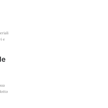
riali
i e
le
nua
odotto