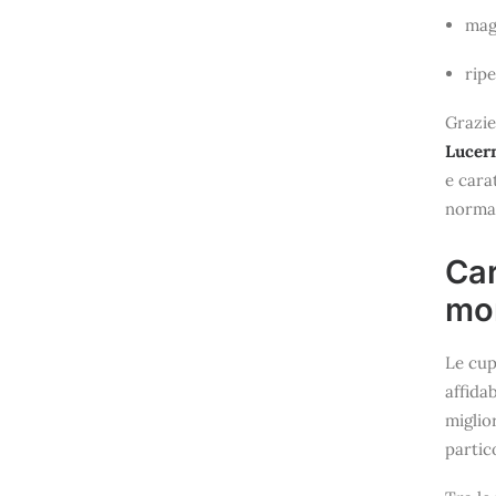
mag
ripe
Grazie
Lucer
e cara
normat
Car
mon
Le cup
affida
miglio
partic