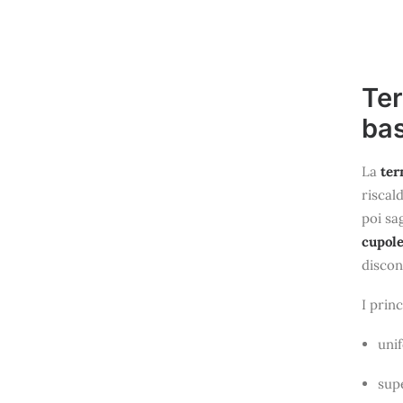
Ter
bas
La
ter
riscal
poi sa
cupole
discon
I prin
uni
supe