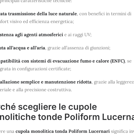
 principali caratteristiche tecniche:
vata trasmissione della luce naturale
, con benefici in termini di
ort visivo ed efficienza energetica;
istenza agli agenti atmosferici
e ai raggi UV;
ta all’acqua e all’aria
, grazie all’assenza di giunzioni;
patibilità con sistemi di evacuazione fumo e calore (ENFC)
, se
grata in configurazioni certificate;
tallazione semplice e manutenzione ridotta
, grazie alla leggere
riale e alla precisione costruttiva.
ché scegliere le cupole
olitiche tonde Poliform Lucerna
ere una
cupola monolitica tonda Poliform Lucernari
significa in