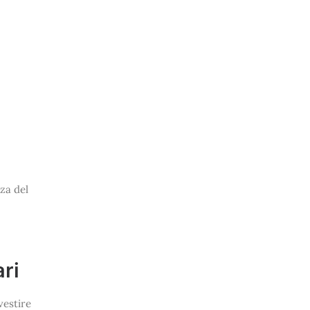
zza del
ri
vestire